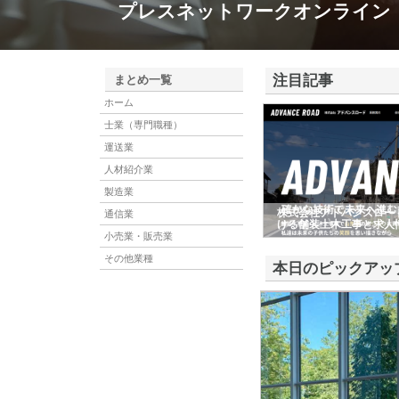
プレスネットワークオンライン
注目記事
まとめ一覧
ホーム
士業（専門職種）
運送業
人材紹介業
製造業
株式会社アドバンスロー
通信業
ける舗装土木工事と求人
小売業・販売業
その他業種
本日のピックアッ